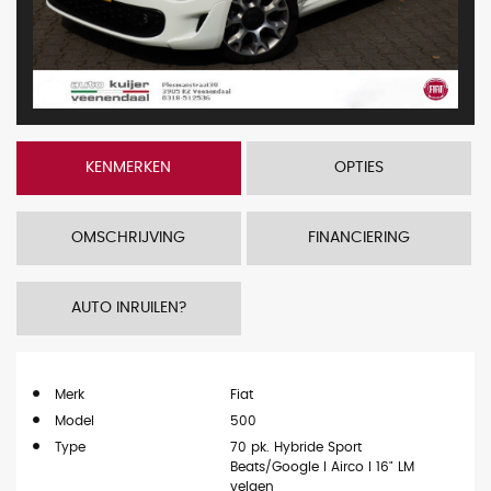
KENMERKEN
OPTIES
OMSCHRIJVING
FINANCIERING
AUTO INRUILEN?
Merk
Fiat
Model
500
Type
70 pk. Hybride Sport
Beats/Google I Airco I 16" LM
velgen